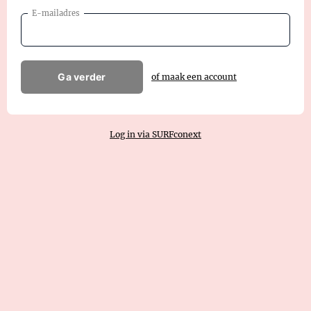
E-mailadres
Ga verder
of maak een account
Log in via SURFconext