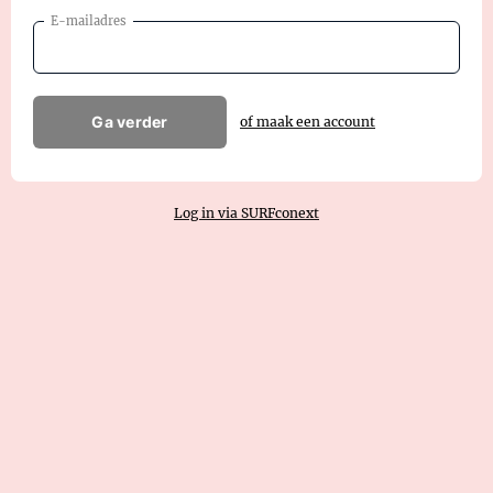
E-mailadres
Ga verder
of maak een account
Log in via SURFconext