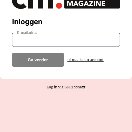
Inloggen
E-mailadres
Ga verder
of maak een account
Log in via SURFconext