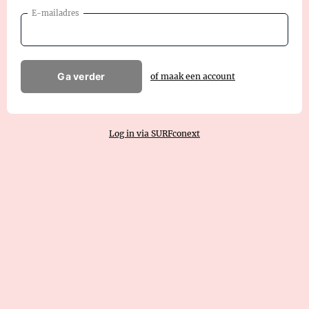
E-mailadres
Ga verder
of maak een account
Log in via SURFconext