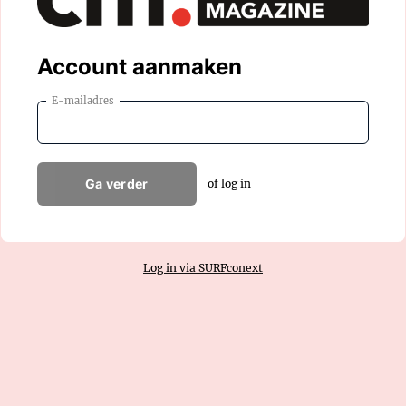
Account aanmaken
E-mailadres
Ga verder
of log in
Log in via SURFconext