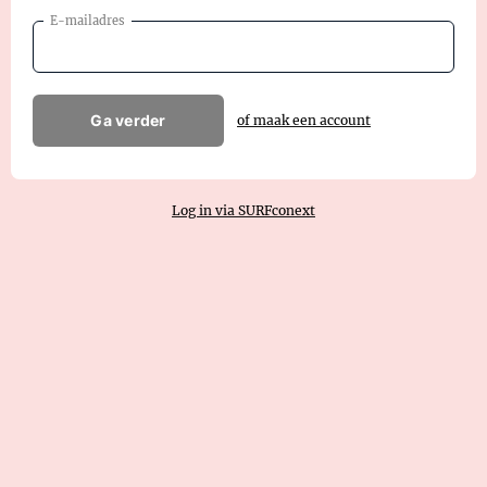
E-mailadres
Ga verder
of maak een account
Log in via SURFconext