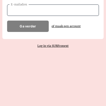
E-mailadres
Ga verder
of maak een account
Log in via SURFconext