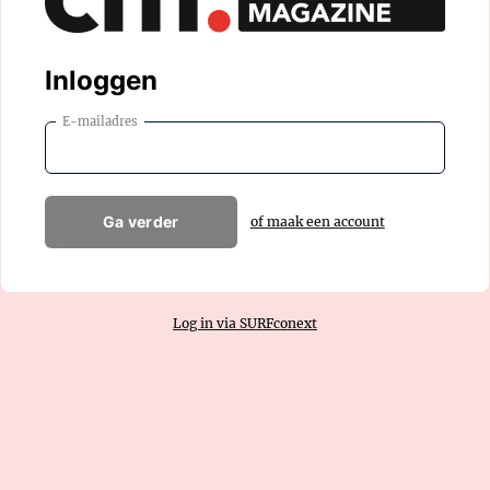
Inloggen
E-mailadres
Ga verder
of maak een account
Log in via SURFconext