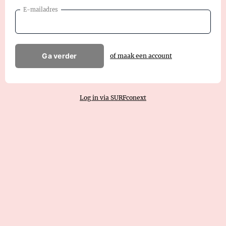
E-mailadres
Ga verder
of maak een account
Log in via SURFconext