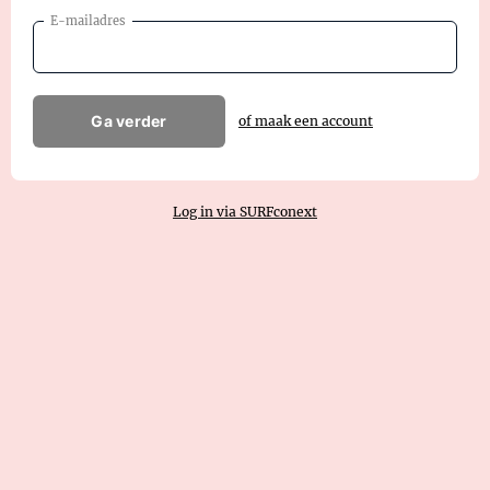
E-mailadres
Ga verder
of maak een account
Log in via SURFconext