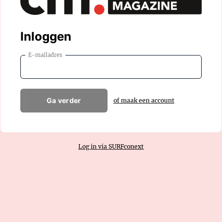
Inloggen
E-mailadres
Ga verder
of maak een account
Log in via SURFconext