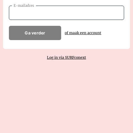
E-mailadres
Ga verder
of maak een account
Log in via SURFconext