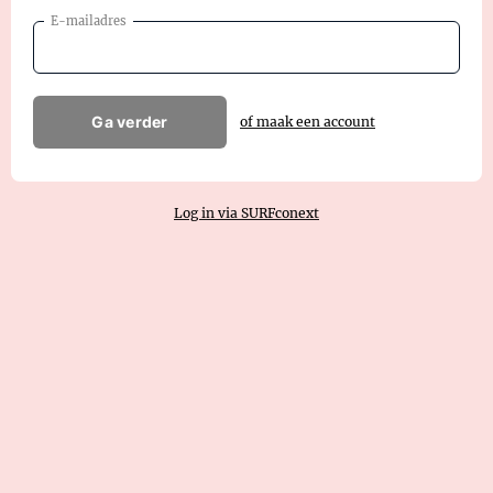
E-mailadres
Ga verder
of maak een account
Log in via SURFconext