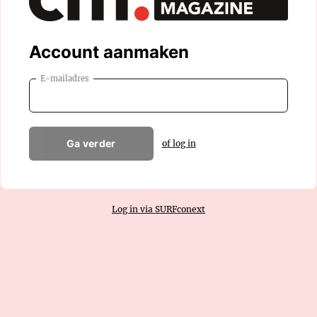
Account aanmaken
E-mailadres
Ga verder
of log in
Log in via SURFconext