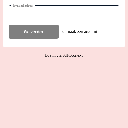
E-mailadres
Ga verder
of maak een account
Log in via SURFconext