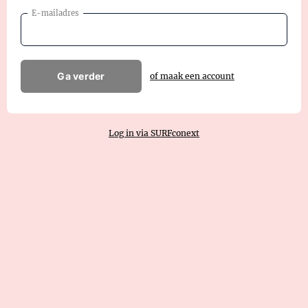
E-mailadres
Ga verder
of maak een account
Log in via SURFconext