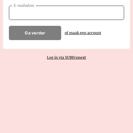
E-mailadres
Ga verder
of maak een account
Log in via SURFconext