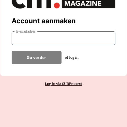
Account aanmaken
E-mailadres
Ga verder
of log in
Log in via SURFconext