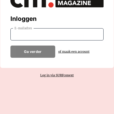
Inloggen
E-mailadres
Ga verder
of maak een account
Log in via SURFconext