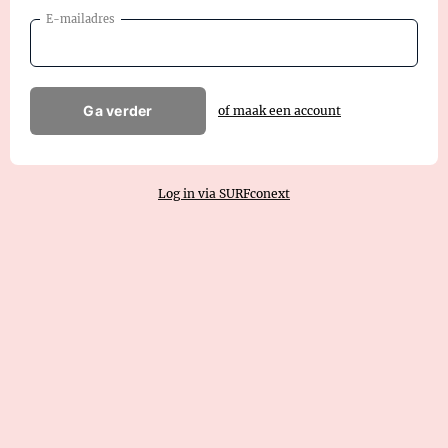
E-mailadres
Ga verder
of maak een account
Log in via SURFconext