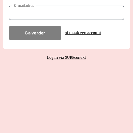
E-mailadres
Ga verder
of maak een account
Log in via SURFconext