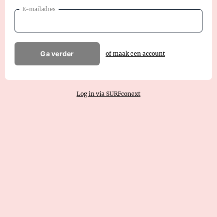
E-mailadres
Ga verder
of maak een account
Log in via SURFconext