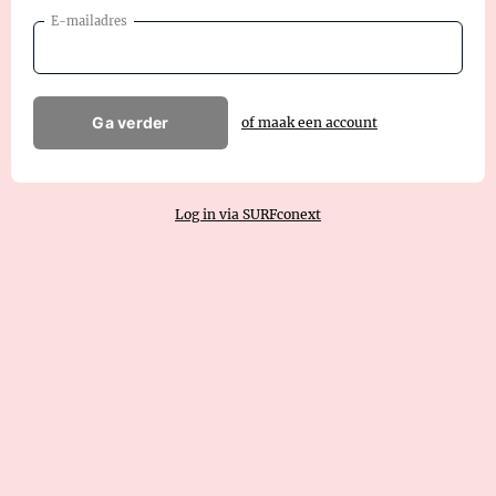
E-mailadres
Ga verder
of maak een account
Log in via SURFconext