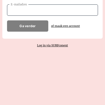
E-mailadres
Ga verder
of maak een account
Log in via SURFconext