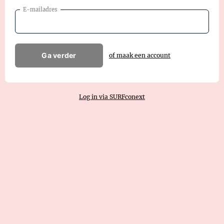
E-mailadres
Ga verder
of maak een account
Log in via SURFconext