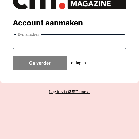
Account aanmaken
E-mailadres
Ga verder
of log in
Log in via SURFconext