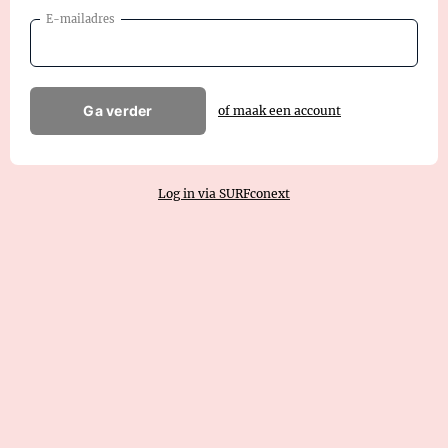
E-mailadres
Ga verder
of maak een account
Log in via SURFconext