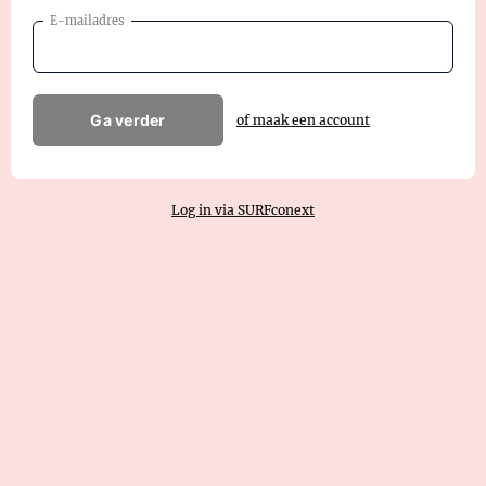
E-mailadres
Ga verder
of maak een account
Log in via SURFconext