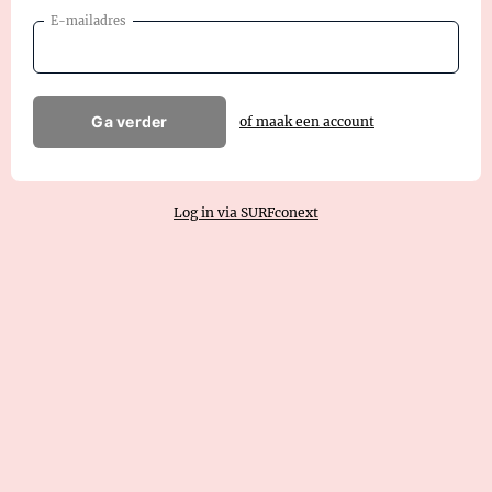
E-mailadres
Ga verder
of maak een account
Log in via SURFconext