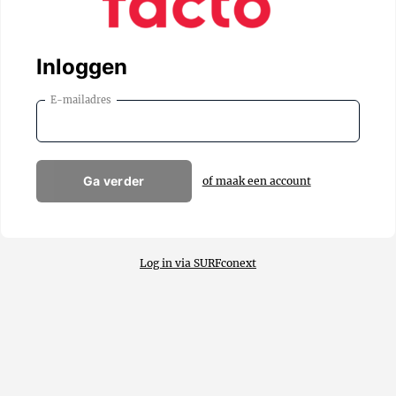
Inloggen
E-mailadres
Ga verder
of maak een account
Log in via SURFconext