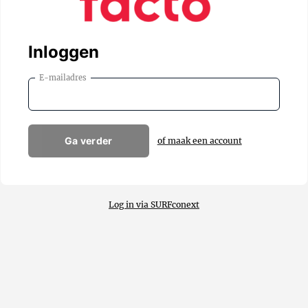
Inloggen
E-mailadres
Ga verder
of maak een account
Log in via SURFconext