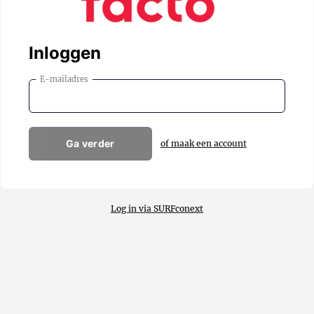
Inloggen
E-mailadres
Ga verder
of maak een account
Log in via SURFconext