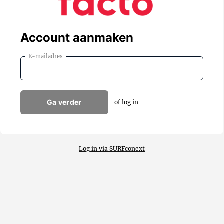
Account aanmaken
E-mailadres
Ga verder
of log in
Log in via SURFconext