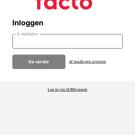
Inloggen
E-mailadres
Ga verder
of maak een account
Log in via SURFconext