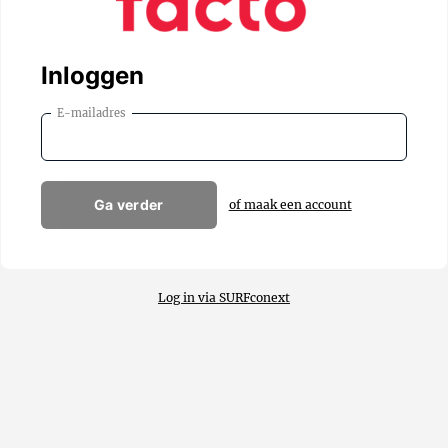
Inloggen
E-mailadres
Ga verder
of maak een account
Log in via SURFconext