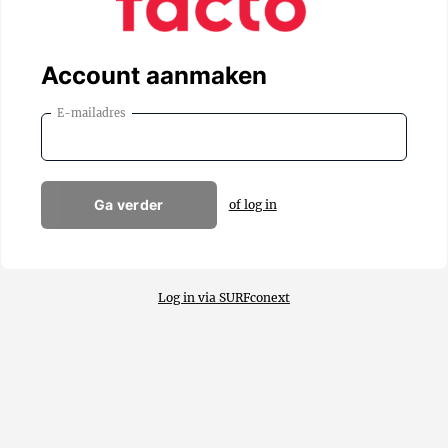
Account aanmaken
E-mailadres
Ga verder
of log in
Log in via SURFconext