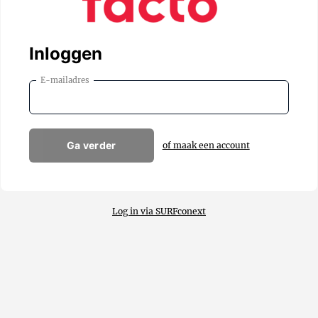
Inloggen
E-mailadres
Ga verder
of maak een account
Log in via SURFconext