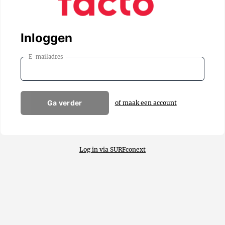
Inloggen
E-mailadres
Ga verder
of maak een account
Log in via SURFconext