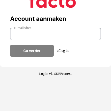
Account aanmaken
E-mailadres
Ga verder
of log in
Log in via SURFconext