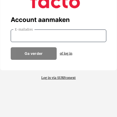
Account aanmaken
E-mailadres
Ga verder
of log in
Log in via SURFconext