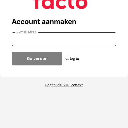
Account aanmaken
E-mailadres
Ga verder
of log in
Log in via SURFconext