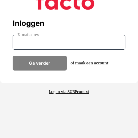
Inloggen
E-mailadres
Ga verder
of maak een account
Log in via SURFconext