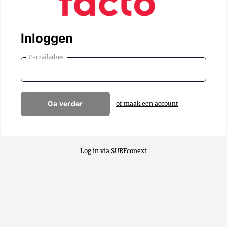
Inloggen
E-mailadres
Ga verder
of maak een account
Log in via SURFconext