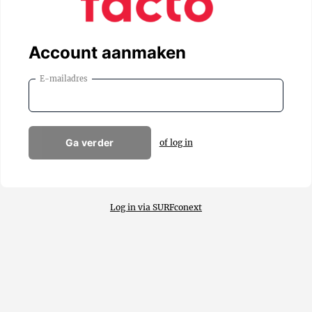
Account aanmaken
E-mailadres
Ga verder
of log in
Log in via SURFconext