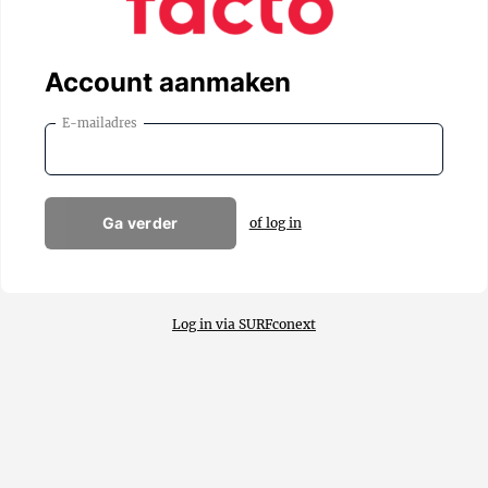
Account aanmaken
E-mailadres
Ga verder
of log in
Log in via SURFconext