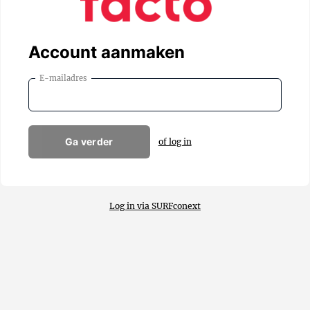
Account aanmaken
E-mailadres
Ga verder
of log in
Log in via SURFconext