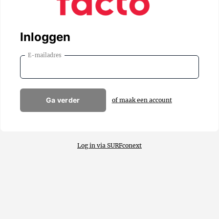
Inloggen
E-mailadres
Ga verder
of maak een account
Log in via SURFconext