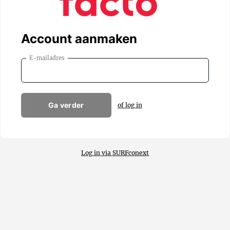
Account aanmaken
E-mailadres
Ga verder
of log in
Log in via SURFconext