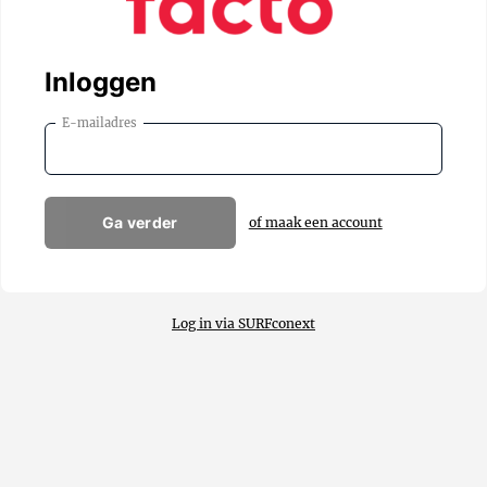
Inloggen
E-mailadres
Ga verder
of maak een account
Log in via SURFconext