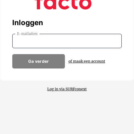
Inloggen
E-mailadres
Ga verder
of maak een account
Log in via SURFconext